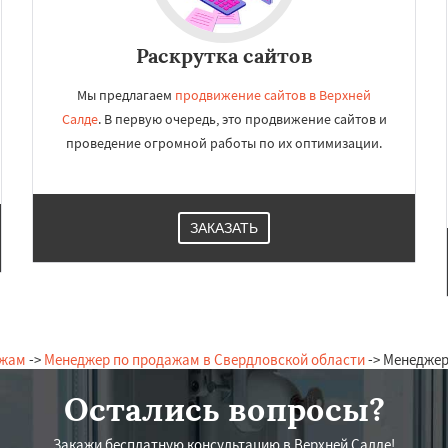
Раскрутка сайтов
Мы предлагаем
продвижение сайтов в Верхней
Салде
. В первую очередь, это продвижение сайтов и
проведение огромной работы по их оптимизации.
ЗАКАЗАТЬ
ажам
->
Менеджер по продажам в Свердловской области
-> Менеджер
Остались вопросы?
Закажи бесплатную консультацию в Верхней Салде!