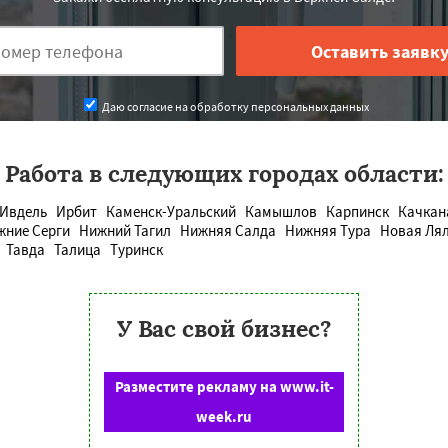
Даю согласие на обработку персональных данных
Работа в следующих городах области:
Ивдель
Ирбит
Каменск-Уральский
Камышлов
Карпинск
Качкан
жние Серги
Нижний Тагил
Нижняя Салда
Нижняя Тура
Новая Ля
Тавда
Талица
Туринск
У Вас свой бизнес?
Разместите рекламу на www.it-
week.ru