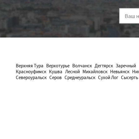
Верхняя Тура
Верхотурье
Волчанск
Дегтярск
Заречный
Красноуфимск
Кушва
Лесной
Михайловск
Невьянск
Ни
Североуральск
Серов
Среднеуральск
Сухой Лог
Сысерть