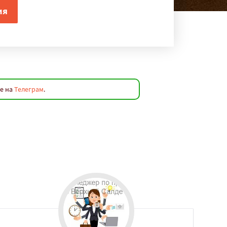
те на
Телеграм
.