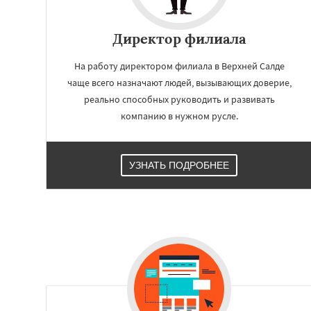
Работае
Директор филиала
регио
На работу директором филиала в Верхней Салде
чаще всего назначают людей, вызывающих доверие,
Верхняя Тура
Ве
Дегтярск
Зареч
реально способных руководить и развивать
Каменск-Уральск
компанию в нужном русле.
Качканар
Киро
Красноуральск
Лесной
Михайло
Нижние Серги
Н
УЗНАТЬ ПОДРОБНЕЕ
Нижняя Салда
Н
Новоуральск
Пе
Ревда
Реж
Севе
Среднеуральск
С
Талица
Туринс