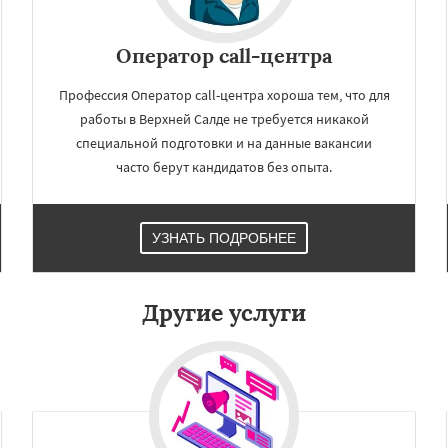
×
×
м по
УЗНАТЬ ПОДРОБНЕЕ
Оператор call-центра
нам
Профессия Оператор call-центра хороша тем, что для
работы в Верхней Салде не требуется никакой
рхотурье
Волчанск
ный
Ивдель
Ирбит
специальной подготовки и на данные вакансии
ий
Камышлов
Карпинск
часто берут кандидатов без опыта.
вград
Краснотурьинск
Красноуфимск
Кушва
вск
Невьянск
Даю согласие на обработку персональных данных
ижний Тагил
УЗНАТЬ ПОДРОБНЕЕ
ижняя Тура
Новая Ляля
рвоуральск
Полевской
роуральск
Серов
Другие услуги
ухой Лог
Сысерть
Тавда
к