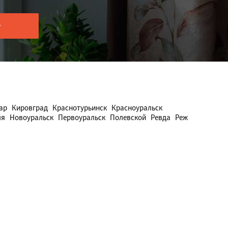
ар
Кировград
Краснотурьинск
Красноуральск
ля
Новоуральск
Первоуральск
Полевской
Ревда
Реж