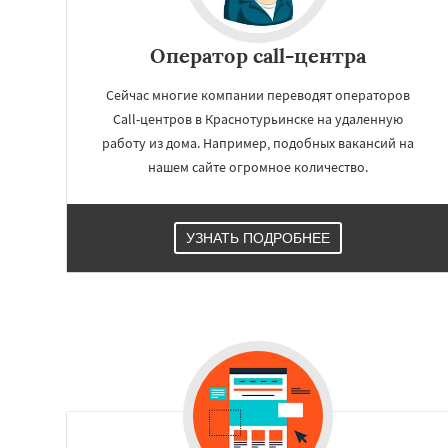
Работае
Оператор call-центра
регио
Сейчас многие компании переводят операторов
Красноуральск
Call-центров в Краснотурьинске на удаленную
Лесной
Михайло
работу из дома. Например, подобных вакансий на
Нижние Серги
Н
нашем сайте огромное количество.
Нижняя Салда
Н
Новоуральск
Пе
Ревда
Реж
Севе
Среднеуральск
С
УЗНАТЬ ПОДРОБНЕЕ
Талица
Туринс