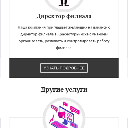
×
×
м по
УЗНАТЬ ПОДРОБНЕЕ
Директор филиала
нам
Наша компания приглашает желающих на вакансию
Красноуфимск
Кушва
директор филиала в Краснотурьинске с умением
вск
Невьянск
организовать, развивать и контролировать работу
ижний Тагил
филиала.
ижняя Тура
Новая Ляля
рвоуральск
Полевской
роуральск
Серов
Даю согласие на обработку персональных данных
ухой Лог
Сысерть
Тавда
УЗНАТЬ ПОДРОБНЕЕ
к
Другие услуги