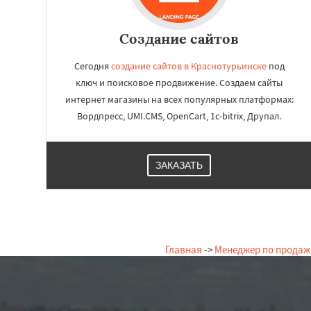
Создание сайтов
Сегодня
создание сайтов в Краснотурьинске
под
ключ и поисковое продвижение. Создаем сайты
интернет магазины на всех популярных платформах:
Вордпресс, UMI.CMS, OpenCart, 1c-bitrix, Друпал.
ЗАКАЗАТЬ
Главная
->
Менеджер по прода