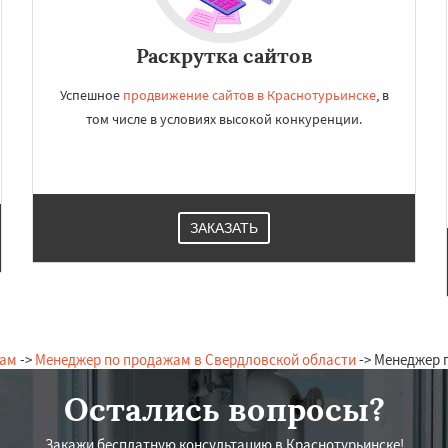
Раскрутка сайтов
Успешное
продвижение сайтов в Краснотурьинске
, в
том числе в условиях высокой конкуренции.
ЗАКАЗАТЬ
жам
->
Менеджер по продажам в Свердловской области
-> Менеджер 
Остались вопросы?
Закажи бесплатную консультацию в Краснотурьинске!