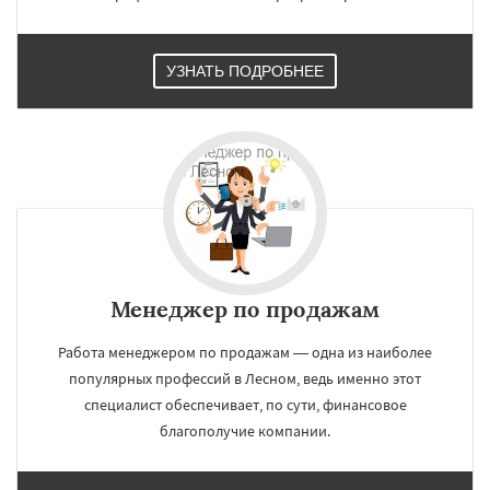
УЗНАТЬ ПОДРОБНЕЕ
×
×
Работаем по
УЗНАТЬ ПОДРОБНЕЕ
регионам
Менеджер по продажам
Михайловск
Невьянск
Нижние Серги
Нижний Тагил
Нижняя Салда
Работа менеджером по продажам — одна из наиболее
Нижняя Тура
Новая Ляля
Новоуральск
популярных профессий в Лесном, ведь именно этот
Первоуральск
Полевской
Ревда
Реж
специалист обеспечивает, по сути, финансовое
Североуральск
Серов
Среднеуральск
Сухой Лог
Сысерть
Тавда
Талица
Даю согласие на обработку персональных данных
благополучие компании.
Туринск