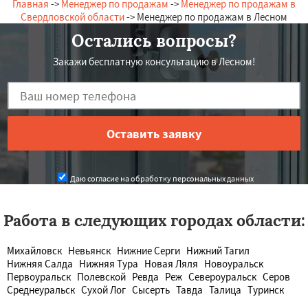
Главная
->
Менеджер по продажам
->
Менеджер по продажам в
Свердловской области
-> Менеджер по продажам в Лесном
Остались вопросы?
Закажи бесплатную консультацию в Лесном!
Даю согласие на обработку персональных данных
Работа в следующих городах области:
Михайловск
Невьянск
Нижние Серги
Нижний Тагил
Нижняя Салда
Нижняя Тура
Новая Ляля
Новоуральск
Первоуральск
Полевской
Ревда
Реж
Североуральск
Серов
Среднеуральск
Сухой Лог
Сысерть
Тавда
Талица
Туринск