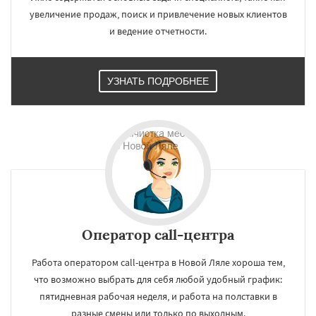
увеличение продаж, поиск и привлечение новых клиентов
и ведение отчетности.
УЗНАТЬ ПОДРОБНЕЕ
×
×
Работаем по
УЗНАТЬ ПОДРОБНЕЕ
регионам
Новоуральск
Первоуральск
Полевской
Оператор call-центра
Ревда
Реж
Североуральск
Серов
Среднеуральск
Сухой Лог
Сысерть
Тавда
Талица
Туринск
Работа оператором call-центра в Новой Ляле хороша тем,
что возможно выбрать для себя любой удобный график:
Даю согласие на обработку персональных данных
пятидневная рабочая неделя, и работа на полставки в
разные смены или только по выходным.