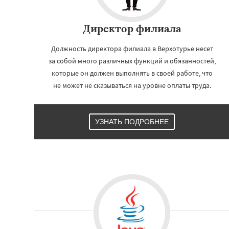
Работае
Директор филиала
регио
Должность директора филиала в Верхотурье несет
Волчанск
Дегтя
за собой много различных функций и обязанностей,
Ирбит
Каменск-
которые он должен выполнять в своей работе, что
Карпинск
Качка
не может не сказываться на уровне оплаты труда.
Краснотурьинск
Красноуфимск
К
Михайловск
Нев
Нижний Тагил
Н
УЗНАТЬ ПОДРОБНЕЕ
Нижняя Тура
Но
Первоуральск
П
Североуральск
С
Сухой Лог
Сысер
Туринск