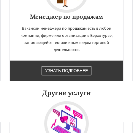
×
×
м по
УЗНАТЬ ПОДРОБНЕЕ
Менеджер по продажам
нам
Вакансии менеджера по продажам есть в любой
рск
Заречный
Ивдель
компании, фирме или организации в Верхотурье,
Уральский
Камышлов
занимающейся тем или иным видом торговой
нар
Кировград
деятельности.
Красноуральск
ушва
Лесной
ьянск
Нижние Серги
Даю согласие на обработку персональных данных
ижняя Салда
УЗНАТЬ ПОДРОБНЕЕ
вая Ляля
Новоуральск
олевской
Ревда
Реж
еров
Среднеуральск
ть
Тавда
Талица
Другие услуги