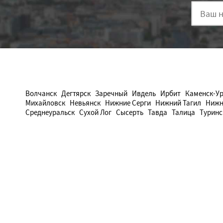
Волчанск
Дегтярск
Заречный
Ивдель
Ирбит
Каменск-У
Михайловск
Невьянск
Нижние Серги
Нижний Тагил
Нижн
Среднеуральск
Сухой Лог
Сысерть
Тавда
Талица
Туринс