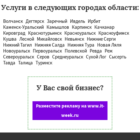
Услуги в следующих городах области:
Волчанск
Дегтярск
Заречный
Ивдель
Ирбит
Каменск-Уральский
Камышлов
Карпинск
Качканар
Кировград
Краснотурьинск
Красноуральск
Красноуфимск
Кушва
Лесной
Михайловск
Невьянск
Нижние Серги
Нижний Тагил
Нижняя Салда
Нижняя Тура
Новая Ляля
Новоуральск
Первоуральск
Полевской
Ревда
Реж
Североуральск
Серов
Среднеуральск
Сухой Лог
Сысерть
Тавда
Талица
Туринск
У Вас свой бизнес?
Разместите рекламу на www.it-
week.ru