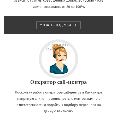
зависит от суммы совершенных сделок. Бонусная часть
может составлять от 20 до 100%.
УЗНАТЬ ПОДРОБНЕЕ
×
×
Работаем по
УЗНАТЬ ПОДРОБНЕЕ
регионам
Оператор call-центра
Кировград
Краснотурьинск
Красноуральск
Красноуфимск
Кушва
Поскольку работа оператора call-центра в Качканаре
Лесной
Михайловск
Невьянск
напрямую влияет на лояльность клиентов, важно с
Нижние Серги
Нижний Тагил
Нижняя Салда
Нижняя Тура
Новая Ляля
ответственностью подойти к подбору персонала на
Новоуральск
Первоуральск
Полевской
Даю согласие на обработку персональных данных
данную вакансию.
Ревда
Реж
Североуральск
Серов