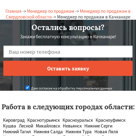
Главная
->
Менеджер по продажам
->
Менеджер по продажам в
Свердловской области
-> Менеджер по продажам в Качканаре
Остались вопросы?
Закажи бесплатную консультацию в Качканаре!
Даю согласие на обработку персональных данных
Работа в следующих городах области:
Кировград
Краснотурьинск
Красноуральск
Красноуфимск
Кушва
Лесной
Михайловск
Невьянск
Нижние Серги
Нижний Тагил
Нижняя Салда
Нижняя Тура
Новая Ляля