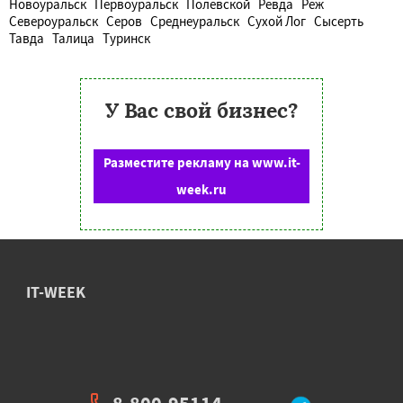
Новоуральск
Первоуральск
Полевской
Ревда
Реж
Североуральск
Серов
Среднеуральск
Сухой Лог
Сысерть
Тавда
Талица
Туринск
У Вас свой бизнес?
Разместите рекламу на www.it-
week.ru
IT-WEEK