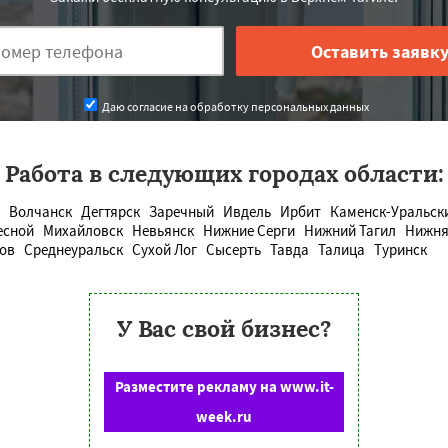
Даю согласие на обработку персональных данных
Работа в следующих городах области:
Волчанск
Дегтярск
Заречный
Ивдель
Ирбит
Каменск-Уральск
есной
Михайловск
Невьянск
Нижние Серги
Нижний Тагил
Нижня
ов
Среднеуральск
Сухой Лог
Сысерть
Тавда
Талица
Туринск
У Вас свой бизнес?
Разместите рекламу на www.it-
week.ru