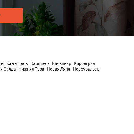
ий
Камышлов
Карпинск
Качканар
Кировград
я Салда
Нижняя Тура
Новая Ляля
Новоуральск