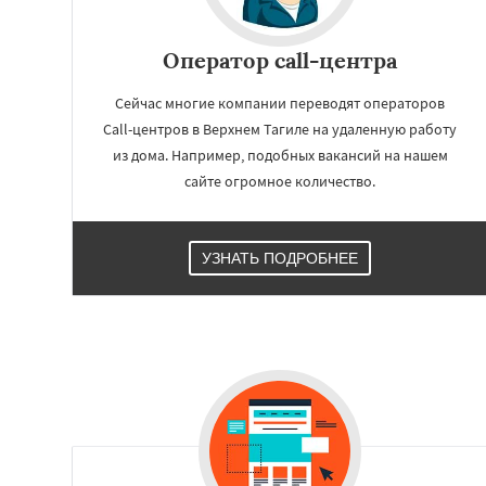
Работае
Оператор call-центра
регио
Сейчас многие компании переводят операторов
Call-центров в Верхнем Тагиле на удаленную работу
Верхняя Пышма
Верхняя Тура
Ве
из дома. Например, подобных вакансий на нашем
Дегтярск
Зареч
сайте огромное количество.
Каменск-Уральск
Качканар
Киро
Красноуральск
Лесной
Михайло
УЗНАТЬ ПОДРОБНЕЕ
Нижние Серги
Н
Нижняя Салда
Н
Новоуральск
Пе
Ревда
Реж
Севе
Среднеуральск
С
Талица
Туринс