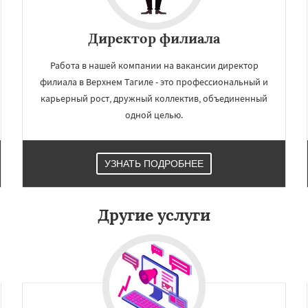
×
×
м по
УЗНАТЬ ПОДРОБНЕЕ
Директор филиала
нам
Работа в нашей компании на вакансии директор
филиала в Верхнем Тагиле - это профессиональный и
Верхняя Салда
рхотурье
Волчанск
карьерный рост, дружный коллектив, объединенный
ный
Ивдель
Ирбит
одной целью.
ий
Камышлов
Карпинск
вград
Краснотурьинск
Красноуфимск
Кушва
Даю согласие на обработку персональных данных
вск
Невьянск
УЗНАТЬ ПОДРОБНЕЕ
ижний Тагил
ижняя Тура
Новая Ляля
рвоуральск
Полевской
Другие услуги
роуральск
Серов
ухой Лог
Сысерть
Тавда
к