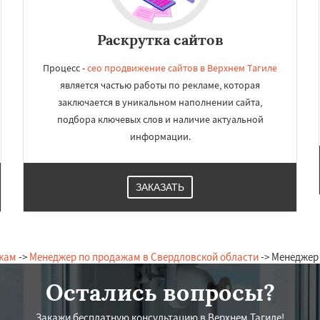
Раскрутка сайтов
Процесс -
сео продвижение сайтов в Верхнем Тагиле
является частью работы по рекламе, которая
заключается в уникальном наполнении сайта,
подбора ключевых слов и наличие актуальной
информации.
ЗАКАЗАТЬ
жам
->
Менеджер по продажам в Свердловской области
-> Менеджер
Остались вопросы?
Закажи бесплатную консультацию в Верхнем Тагиле!