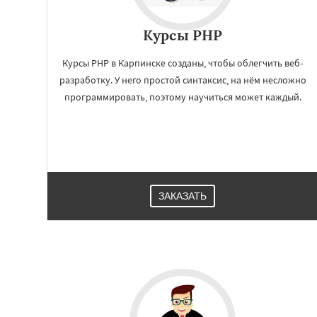
Курсы PHP
Курсы PHP в Карпинске созданы, чтобы облегчить веб-
разработку. У него простой синтаксис, на нём несложно
программировать, поэтому научиться может каждый.
Работае
регио
ЗАКАЗАТЬ
Качканар
Киров
Красноуральск
Лесной
Михайло
Нижние Серги
Н
Нижняя Салда
Н
Новоуральск
Пе
Ревда
Реж
Севе
Среднеуральск
С
Талица
Туринс