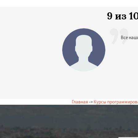
9 из 
Все наш
Главная
->
Курсы программиров