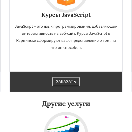
Курсы JavaScript
JavaScript – это язык программирования, добавляющий
интерактивность на веб-сайт. Курсы JavaScript в
Карпинске сформируют ваше представление о том, на
что он способен.
×
×
м по
УЗНАТЬ ПОДРОБНЕЕ
нам
ЗАКАЗАТЬ
град
Краснотурьинск
Красноуфимск
Кушва
вск
Невьянск
ижний Тагил
Другие услуги
ижняя Тура
Новая Ляля
рвоуральск
Полевской
Даю согласие на обработку персональных данных
роуральск
Серов
ухой Лог
Сысерть
Тавда
к