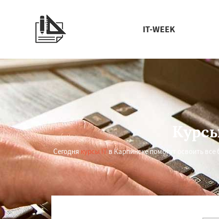
IT-WEEK
Курсы
Сегодня
курсы IT
в Карпинске помогут освоить все