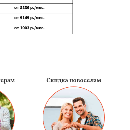
от
8836
р./мес.
от
9149
р./мес.
от
1003
р./мес.
нерам
Скидка новоселам