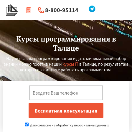
8-800-95114
|
Перезвоните мне
Курсы программирования в
Талице
Научить азам программирования и дать минимальный набор
знаний можно посетив нашии
курсы IT
в Талице, по результатам
которых вы сможете работать программистом.
Даю согласие на обработку персональных данных