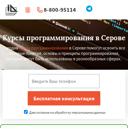
8-800-95114
|
Перезвоните мне
Курсы программирования в Серове
Сегодня
курсы программирования
в Серове помогут освоить все
базовые понятия, основы и принципы программирования,
которые могут быть использованы в разнообразных сферах.
Даю согласие на обработку персональных данных