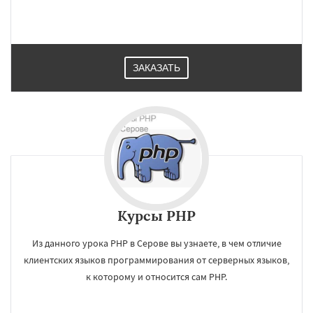
ЗАКАЗАТЬ
×
×
Работаем по
Курсы PHP
УЗНАТЬ ПОДРОБНЕЕ
регионам
Из данного урока РНР в Серове вы узнаете, в чем отличие
клиентских языков программирования от серверных языков,
Среднеуральск
Сухой Лог
Сысерть
к которому и относится сам PHP.
Тавда
Талица
Туринск