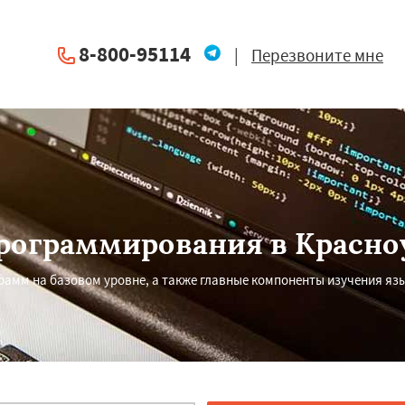
8-800-95114
|
Перезвоните мне
рограммирования в Красно
амм на базовом уровне, а также главные компоненты изучения яз