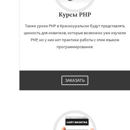
Курсы PHP
Также уроки РНР в Красноуральске будут представлять
ценность для новичков, которые возможно уже изучили
PHP, но у них нет практики работы с этим языком
программирования.
Работае
регио
ЗАКАЗАТЬ
Красноуфимск
К
Михайловск
Нев
Нижний Тагил
Н
Нижняя Тура
Но
Первоуральск
П
Североуральск
С
Сухой Лог
Сысер
Туринск