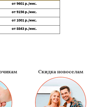
от
9601
р./мес.
от
9156
р./мес.
от
1001
р./мес.
от
8843
р./мес.
зчикам
Скидка новоселам