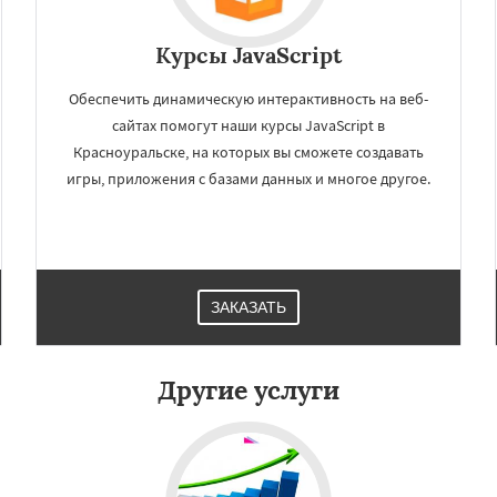
Курсы JavaScript
Обеспечить динамическую интерактивность на веб-
сайтах помогут наши курсы JavaScript в
Красноуральске, на которых вы сможете создавать
игры, приложения с базами данных и многое другое.
×
×
м по
УЗНАТЬ ПОДРОБНЕЕ
нам
ЗАКАЗАТЬ
ушва
Лесной
ьянск
Нижние Серги
ижняя Салда
Другие услуги
вая Ляля
Новоуральск
олевской
Ревда
Реж
еров
Среднеуральск
Даю согласие на обработку персональных данных
ть
Тавда
Талица