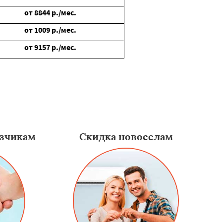
от
8844
р./мес.
от
1009
р./мес.
от
9157
р./мес.
зчикам
Скидка новоселам