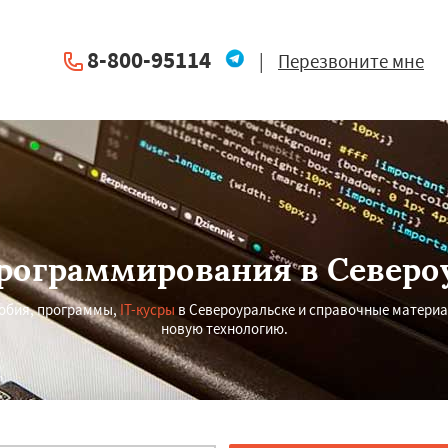
8-800-95114
|
Перезвоните мне
рограммирования в Северо
обия, программы,
IT-кусры
в Североуральске и справочные матери
новую технологию.