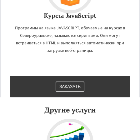
Курсы JavaScript
Программы на языке JAVASCRIPT, обучаемые на курсах в
Североуральске, называются скриптами. Они могут
встраиваться в HTML и выполняться автоматически при
загрузке веб-страницы.
×
×
м по
УЗНАТЬ ПОДРОБНЕЕ
нам
ЗАКАЗАТЬ
альск
Сухой Лог
Сысерть
Туринск
Другие услуги
Даю согласие на обработку персональных данных