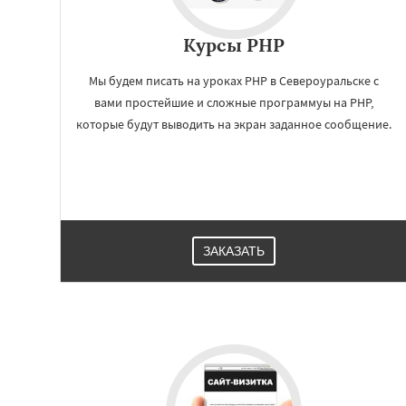
Курсы PHP
Мы будем писать на уроках PHP в Североуральске с
вами простейшие и сложные программуы на PHP,
которые будут выводить на экран заданное сообщение.
Работае
регио
ЗАКАЗАТЬ
Серов
Среднеур
Тавда
Талица