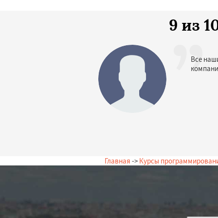
9 из 
Все наш
компани
Главная
->
Курсы программирован