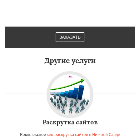
Первоуральск
Полевской
Ревда
Реж
Североуральск
Серов
Среднеуральск
Сухой Лог
Сысерть
Тавда
Талица
Туринск
Даю согласие на обработку персональных данных
ЗАКАЗАТЬ
Другие услуги
Раскрутка сайтов
Комплексное
seo раскрутка сайтов в Нижней Салде