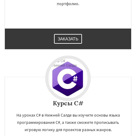
портфолио.
ЗАКАЗАТЬ
×
×
Курсы C#
Работаем по
УЗНАТЬ ПОДРОБНЕЕ
регионам
На уроках C# в Нижней Салде вы изучите основы языка
программирования C#, а также сможете прописывать
игровую логику для проектов разных жанров.
Нижняя Тура
Новая Ляля
Новоуральск