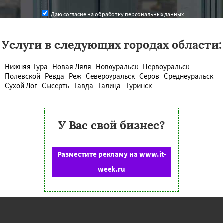
Даю согласие на обработку персональных данных
Услуги в следующих городах области:
Нижняя Тура
Новая Ляля
Новоуральск
Первоуральск
Полевской
Ревда
Реж
Североуральск
Серов
Среднеуральск
Сухой Лог
Сысерть
Тавда
Талица
Туринск
У Вас свой бизнес?
Разместите рекламу на www.it-
week.ru