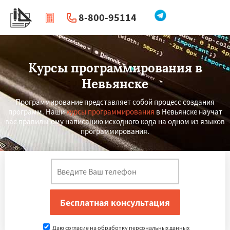
8-800-95114
|
Перезвоните мне
Курсы программирования в
Невьянске
Программирование представляет собой процесс создания
программ. Наши
курсы программирования
в Невьянске научат
вас правильному написанию исходного кода на одном из языков
программирования.
Даю согласие на обработку персональных данных