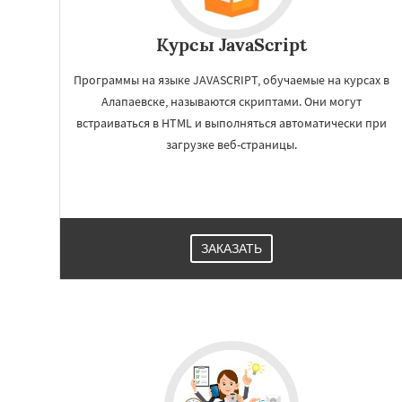
Курсы JavaScript
Программы на языке JAVASCRIPT, обучаемые на курсах в
Алапаевске, называются скриптами. Они могут
встраиваться в HTML и выполняться автоматически при
загрузке веб-страницы.
Работае
регио
ЗАКАЗАТЬ
Арамиль
Артёмо
Берёзовский
Бо
Верхняя Пышма
Верхняя Тура
Ве
Дегтярск
Зареч
Каменск-Уральск
Качканар
Киро
Красноуральск
Лесной
Михайло