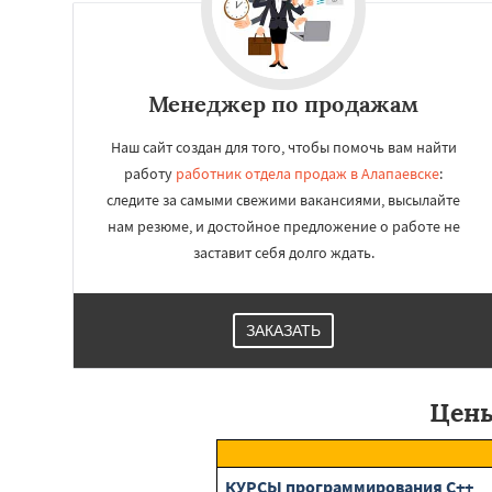
Нижние Серги
Н
Нижняя Салда
Н
Новоуральск
Пе
Ревда
Реж
Севе
Менеджер по продажам
Среднеуральск
Наш сайт создан для того, чтобы помочь вам найти
работу
работник отдела продаж в Алапаевске
:
следите за самыми свежими вакансиями, высылайте
нам резюме, и достойное предложение о работе не
заставит себя долго ждать.
ЗАКАЗАТЬ
Цены
КУРСЫ программирования C++