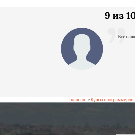
9 из 
Все наш
Главная
->
Курсы программиров