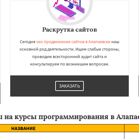
ижний Тагил
ижняя Тура
Новая Ляля
рвоуральск
Полевской
роуральск
Серов
Раскрутка сайтов
Сегодня
seo продвижение сайтов в Алапаевске
наш
основной род деятельности. Ищем слабые стороны,
проводим всесторонний аудит сайта и
консультируем по возникшим вопросам.
ЗАКАЗАТЬ
 на курсы программирования в Алапа
НАЗВАНИЕ