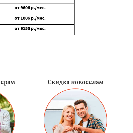
от
9606
р./мес.
от
1006
р./мес.
от
9155
р./мес.
нерам
Скидка новоселам