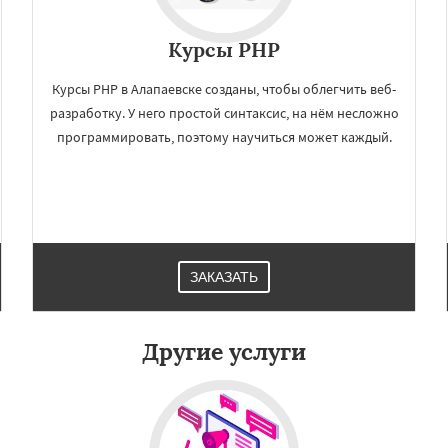
Курсы PHP
Курсы PHP в Алапаевске созданы, чтобы облегчить веб-
разработку. У него простой синтаксис, на нём несложно
программировать, поэтому научиться может каждый.
×
×
м по
УЗНАТЬ ПОДРОБНЕЕ
нам
ЗАКАЗАТЬ
вский
Асбест
гданович
Верхний Тагил
Верхняя Салда
Другие услуги
рхотурье
Волчанск
ный
Ивдель
Ирбит
ий
Камышлов
Карпинск
Даю согласие на обработку персональных данных
вград
Краснотурьинск
Красноуфимск
Кушва
вск
Невьянск