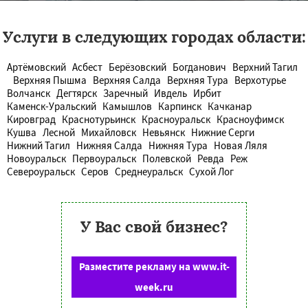
Услуги в следующих городах области:
Артёмовский
Асбест
Берёзовский
Богданович
Верхний Тагил
Верхняя Пышма
Верхняя Салда
Верхняя Тура
Верхотурье
Волчанск
Дегтярск
Заречный
Ивдель
Ирбит
Каменск-Уральский
Камышлов
Карпинск
Качканар
Кировград
Краснотурьинск
Красноуральск
Красноуфимск
Кушва
Лесной
Михайловск
Невьянск
Нижние Серги
Нижний Тагил
Нижняя Салда
Нижняя Тура
Новая Ляля
Новоуральск
Первоуральск
Полевской
Ревда
Реж
Североуральск
Серов
Среднеуральск
Сухой Лог
У Вас свой бизнес?
Разместите рекламу на www.it-
week.ru