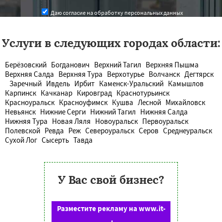
Даю согласие на обработку персональных данных
Услуги в следующих городах области:
Берёзовский
Богданович
Верхний Тагил
Верхняя Пышма
Верхняя Салда
Верхняя Тура
Верхотурье
Волчанск
Дегтярск
Заречный
Ивдель
Ирбит
Каменск-Уральский
Камышлов
Карпинск
Качканар
Кировград
Краснотурьинск
Красноуральск
Красноуфимск
Кушва
Лесной
Михайловск
Невьянск
Нижние Серги
Нижний Тагил
Нижняя Салда
Нижняя Тура
Новая Ляля
Новоуральск
Первоуральск
Полевской
Ревда
Реж
Североуральск
Серов
Среднеуральск
Сухой Лог
Сысерть
Тавда
У Вас свой бизнес?
Разместите рекламу на www.it-