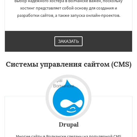
Выбор надежного хостера в Волчанске важен, поскольку
хостинг представляет собой основу для создания и
разработки сайтов, а также запуска онлайн-проектов.
ЗАКАЗАТЬ
×
×
Работаем по
Системы управления сайтом (CMS)
регионам
Дегтярск
Заречный
Ивдель
Ирбит
Каменск-Уральский
Камышлов
Карпинск
Качканар
Кировград
Даю согласие на обработку персональных данных
Краснотурьинск
Красноуральск
Красноуфимск
Кушва
Лесной
Михайловск
Невьянск
Нижние Серги
Нижний Тагил
Нижняя Салда
Drupal
Нижняя Тура
Новая Ляля
Новоуральск
Первоуральск
Полевской
Ревда
Реж
Многие сайты в Волчанске сделаны на популярной CMS
Североуральск
Серов
Среднеуральск