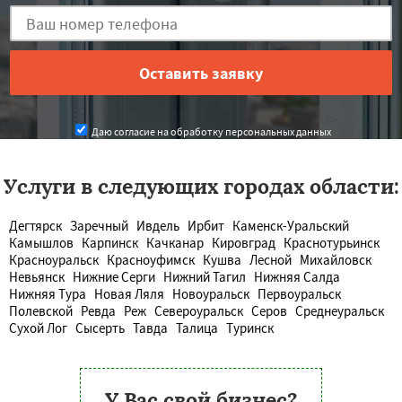
Даю согласие на обработку персональных данных
Услуги в следующих городах области:
Дегтярск
Заречный
Ивдель
Ирбит
Каменск-Уральский
Камышлов
Карпинск
Качканар
Кировград
Краснотурьинск
Красноуральск
Красноуфимск
Кушва
Лесной
Михайловск
Невьянск
Нижние Серги
Нижний Тагил
Нижняя Салда
Нижняя Тура
Новая Ляля
Новоуральск
Первоуральск
Полевской
Ревда
Реж
Североуральск
Серов
Среднеуральск
Сухой Лог
Сысерть
Тавда
Талица
Туринск
У Вас свой бизнес?