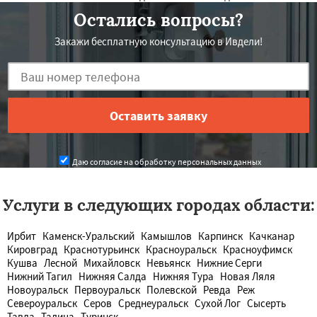
Остались вопросы?
Закажи бесплатную консультацию в Ивдели!
Даю согласие на обработку персональных данных
Услуги в следующих городах области:
Ирбит
Каменск-Уральский
Камышлов
Карпинск
Качканар
Кировград
Краснотурьинск
Красноуральск
Красноуфимск
Кушва
Лесной
Михайловск
Невьянск
Нижние Серги
Нижний Тагил
Нижняя Салда
Нижняя Тура
Новая Ляля
Новоуральск
Первоуральск
Полевской
Ревда
Реж
Североуральск
Серов
Среднеуральск
Сухой Лог
Сысерть
Тавда
Талица
Туринск