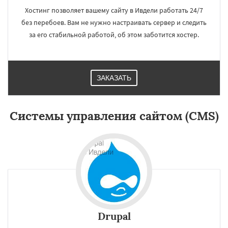
Хостинг позволяет вашему сайту в Ивдели работать 24/7
без перебоев. Вам не нужно настраивать сервер и следить
за его стабильной работой, об этом заботится хостер.
ЗАКАЗАТЬ
×
×
Работаем по
Системы управления сайтом (CMS)
регионам
Ирбит
Каменск-Уральский
Камышлов
Карпинск
Качканар
Кировград
Краснотурьинск
Красноуральск
Даю согласие на обработку персональных данных
Красноуфимск
Кушва
Лесной
Михайловск
Невьянск
Нижние Серги
Нижний Тагил
Нижняя Салда
Нижняя Тура
Новая Ляля
Новоуральск
Drupal
Первоуральск
Полевской
Ревда
Реж