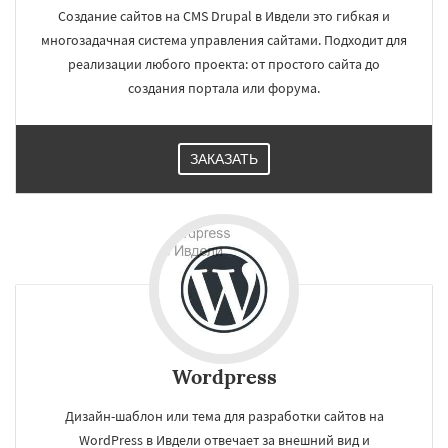
Североуральск
Серов
Среднеуральск
Создание сайтов на CMS Drupal в Ивдели это гибкая и
Сухой Лог
Сысерть
Тавда
Талица
многозадачная система управления сайтами. Подходит для
Туринск
реализации любого проекта: от простого сайта до
создания портала или форума.
ЗАКАЗАТЬ
Wordpress
Дизайн-шаблон или тема для разработки сайтов на
WordPress в Ивдели отвечает за внешний вид и