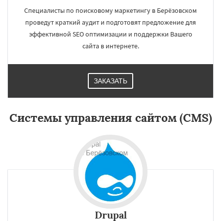
Специалисты по поисковому маркетингу в Берёзовском
проведут краткий аудит и подготовят предложение для
эффективной SEO оптимизации и поддержки Вашего
сайта в интернете.
ЗАКАЗАТЬ
×
×
Системы управления сайтом (CMS)
Работаем по
регионам
Богданович
Верхний Тагил
Верхняя Пышма
Верхняя Салда
Верхняя Тура
Верхотурье
Волчанск
Даю согласие на обработку персональных данных
Дегтярск
Заречный
Ивдель
Ирбит
Каменск-Уральский
Камышлов
Карпинск
Качканар
Кировград
Drupal
Краснотурьинск
Красноуральск