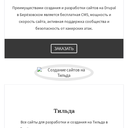
Красноуфимск
Кушва
Лесной
Преимуществами создания и разработки сайтов на Drupal
Михайловск
Невьянск
Нижние Серги
Нижний Тагил
Нижняя Салда
в Берёзовском является бесплатная CMS, мощность и
Нижняя Тура
Новая Ляля
Новоуральск
скорость сайта, активная поддержка сообщества и
Первоуральск
Полевской
Ревда
Реж
безопасность от хакерских атак.
Североуральск
Серов
Среднеуральск
Сухой Лог
Сысерть
Тавда
Талица
ЗАКАЗАТЬ
Тильда
Все сайты для разработки и создания на Тильда в