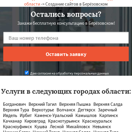
области
-> Создание сайтов в Берёзовском
Остались вопросы?
Закажи бесплатную консультацию в Берёзовском!
Даю согласие на обработку персональных данных
Услуги в следующих городах области:
Богданович
Верхний Тагил
Верхняя Пышма
Верхняя Салда
Верхняя Тура
Верхотурье
Волчанск
Дегтярск
Заречный
Ивдель
Ирбит
Каменск-Уральский
Камышлов
Карпинск
Качканар
Кировград
Краснотурьинск
Красноуральск
Красноуфимск
Кушва
Лесной
Михайловск
Невьянск