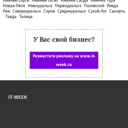
Нижние Серги
Нижний Тагил
Нижняя Салда
Нижняя Тура
Новая Ляля
Новоуральск
Первоуральск
Полевской
Ревда
Реж
Североуральск
Серов
Среднеуральск
Сухой Лог
Сысерть
Тавда
Талица
У Вас свой бизнес?
Разместите рекламу на www.it-
week.ru
IT-WEEK